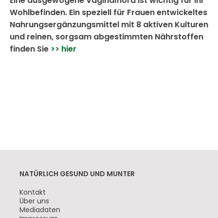
Eine ausgewogene Vaginalflora ist wichtig für Ihr
Wohlbefinden. Ein speziell für Frauen entwickeltes
Nahrungsergänzungsmittel mit 8 aktiven Kulturen
und reinen, sorgsam abgestimmten Nährstoffen
finden Sie
>> hier
NATÜRLICH GESUND UND MUNTER
Navigation
Kontakt
überspringen
Über uns
Mediadaten