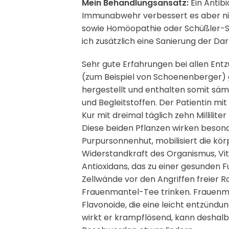
Mein Behandlungsansatz:
Ein Antib
Immunabwehr verbessert es aber nich
sowie Homöopathie oder Schüßler-S
ich zusätzlich eine Sanierung der Da
Sehr gute Erfahrungen bei allen Ent
(zum Beispiel von Schoenenberger) 
hergestellt und enthalten somit sämtl
und Begleitstoffen. Der Patientin mi
Kur mit dreimal täglich zehn Milliliter
Diese beiden Pflanzen wirken besond
Purpursonnenhut, mobilisiert die kö
Widerstandkraft des Organismus, Vita
Antioxidans, das zu einer gesunden 
Zellwände vor den Angriffen freier Ra
Frauenmantel-Tee trinken. Frauenman
Flavonoide, die eine leicht entzün
wirkt er krampflösend, kann deshalb