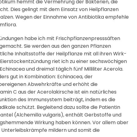
iotikum hemmt die Vermehrung der Bakterien, die
t. Dies gelingt mit dem Einsatz von Heilpflanzen
alzen. Wegen der Einnahme von Antibiotika empfehle
rmflora.
zündungen habe ich mit Frischpflanzenpresssäften
gemacht. Sie werden aus den ganzen Pflanzen
iche Inhaltsstoffe der Heilpflanze mit all ihren Wirk-
t Eierstockentzündung riet ich zu einer sechswöchigen
 Echinacea und dreimal täglich fünf Milliliter Acerola.
ers gut in Kombination: Echinacea, der
rpereigenen Abwehrkräfte und erhöht die
min C aus der Acerolakirsche ist ein natürliches
Funktion des Immunsystem beiträgt, indem es die
dikale schützt. Begleitend dazu sollte die Patientin
tel (Alchemilla vulgaris), enthält Gerbstoffe und
dungshemmende Wirkung haben können. Vor allem aber
 Unterleibskrämpfe mildern und somit die