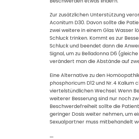
Beschwerden etwas lindern.
Zur zusätzlichen Unterstützung ver
Aconitum D30. Davon sollte die Patie
zwei weitere in einem Glas Wasser lö
Schluck trinken. Kommt es zur Bess
Schluck und beendet dann die Anwend
Signal, um zu Belladonna D6 (gleiche
verändert man die Abstände auf zwei-
Eine Alternative zu den Homöopathik
phosphoricum D12 und Nr. 4 Kalium ch
viertelstündlichen Wechsel. Wenn Bes
weiterer Besserung sind nur noch zwei
Beschwerdefreiheit sollte die Patien
geringer Dosis weiter nehmen, um ei
Sexualpartner muss mitbehandelt 
...