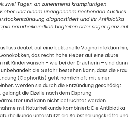
 seit zwei Tagen an zunehmend krampfartigen
 Fieber und einem unangenehm riechenden Ausfluss
erstockentzündung diagnostiziert und ihr Antibiotika
apie naturheilkundlich begleiten oder sogar ganz auf
sfluss deutet auf eine bakterielle Vaginalinfektion hin,
Gonokokken, das recht hohe Fieber auf eine akute
mit Kinderwunsch – wie bei der Erzieherin – sind dann
 unbehandelt die Gefahr bestehen kann, dass die Frau
zündung (Oophoritis) geht nämlich oft mit einer
) einher. Werden sie durch die Entzündung geschädigt
gelangt die Eizelle nach dem Eisprung
bärmutter und kann nicht befruchtet werden.
nnahme mit Naturheilkunde kombiniert: Die Antibiotika
aturheilkunde unterstützt die Selbstheilungskräfte und