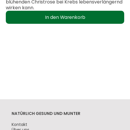
blühenden Christrose bei Krebs lebensverlängernd
wirken kann.
NATÜRLICH GESUND UND MUNTER
Navigation
Kontakt
überspringen
Über uns