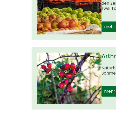
den Zel
zwei T
mehr
Arth
Naturhe
Schmer
mehr