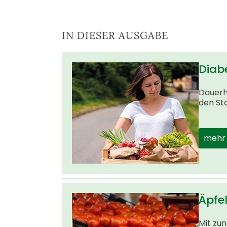
IN DIESER AUSGABE
Diab
Dauerha
den Sto
mehr
Äpfe
Mit zu