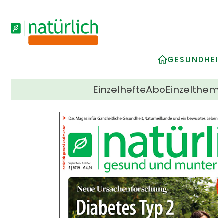
GESUNDHE
Einzelhefte
Abo
Einzelthe
Navigation
überspringen