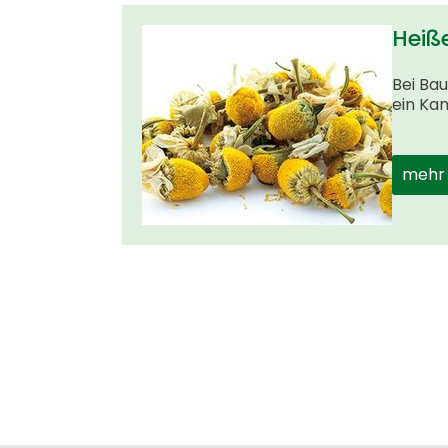
Heiß
Bei Ba
ein Ka
mehr