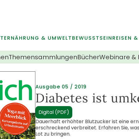
Navigation
IT
ERNÄHRUNG & UMWELT
BEWUSSTSEIN
REISEN &
überspringen
men
Themensammlungen
Bücher
Webinare & 
Ausgabe 05 / 2019
Diabetes ist umk
Digital (PDF)
Dauerhaft erhöhter Blutzucker ist eine ern
erschreckend verbreitet. Erfahren Sie, was 
Lot zu bringen.