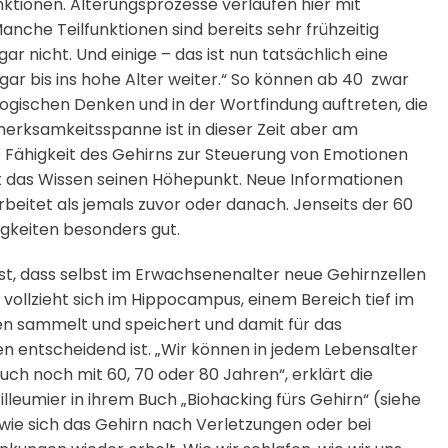
nktionen. Alterungsprozesse verlaufen hier mit
nche Teilfunktionen sind bereits sehr frühzeitig
ar nicht. Und einige – das ist nun tatsächlich eine
gar bis ins hohe Alter weiter.“ So können ab 40 zwar
logischen Denken und in der Wortfindung auftreten, die
merksamkeitsspanne ist in dieser Zeit aber am
 Fähigkeit des Gehirns zur Steuerung von Emotionen
t das Wissen seinen Höhepunkt. Neue Informationen
eitet als jemals zuvor oder danach. Jenseits der 60
higkeiten besonders gut.
ist, dass selbst im Erwachsenenalter neue Gehirnzellen
vollzieht sich im Hippocampus, einem Bereich tief im
en sammelt und speichert und damit für das
en entscheidend ist. „Wir können in jedem Lebensalter
ch noch mit 60, 70 oder 80 Jahren“, erklärt die
illeumier in ihrem Buch „Biohacking fürs Gehirn“ (siehe
, wie sich das Gehirn nach Verletzungen oder bei