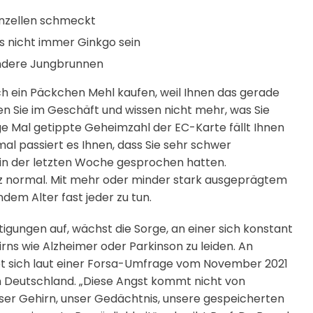
rnzellen schmeckt
ss nicht immer Ginkgo sein
andere Jungbrunnen
ch ein Päckchen Mehl kaufen, weil Ihnen das gerade
n Sie im Geschäft und wissen nicht mehr, was Sie
ge Mal getippte Geheimzahl der EC-Karte fällt Ihnen
al passiert es Ihnen, dass Sie sehr schwer
 in der letzten Woche gesprochen hatten.
nz normal. Mit mehr oder minder stark ausgeprägtem
em Alter fast jeder zu tun.
igungen auf, wächst die Sorge, an einer sich konstant
ns wie Alzheimer oder Parkinson zu leiden. An
t sich laut einer Forsa-Umfrage vom November 2021
in Deutschland. „Diese Angst kommt nicht von
nser Gehirn, unser Gedächtnis, unsere gespeicherten