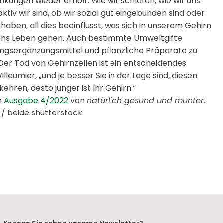
kungen wieder erholt. Wie wir schlafen, wie wir uns
aktiv wir sind, ob wir sozial gut eingebunden sind oder
haben, all dies beeinflusst, was sich in unserem Gehirn
urchs Leben gehen. Auch bestimmte Umweltgifte
ngsergänzungsmittel und pflanzliche Präparate zu
Der Tod von Gehirnzellen ist ein entscheidendes
leumier, „und je besser Sie in der Lage sind, diesen
hren, desto jünger ist Ihr Gehirn.“
in
Ausgabe 4/2022
von
natürlich gesund und munter.
 / beide shutterstock