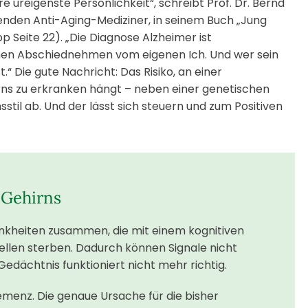
ureigenste Persönlichkeit“, schreibt Prof. Dr. Bernd
renden Anti-Aging-Mediziner, in seinem Buch „Jung
p Seite 22). „Die Diagnose Alzheimer ist
en Abschiednehmen vom eigenen Ich. Und wer sein
st.“ Die gute Nachricht: Das Risiko, an einer
ns zu erkranken hängt – neben einer genetischen
til ab. Und der lässt sich steuern und zum Positiven
 Gehirns
rankheiten zusammen, die mit einem kognitiven
zellen sterben. Dadurch können Signale nicht
dächtnis funktioniert nicht mehr richtig.
emenz. Die genaue Ursache für die bisher