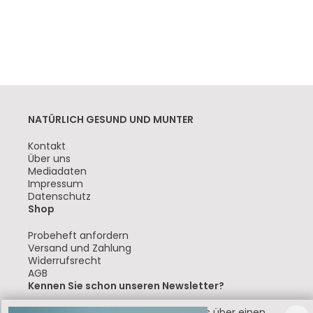
NATÜRLICH GESUND UND MUNTER
Navigation
Kontakt
überspringen
Über uns
Mediadaten
Impressum
Datenschutz
Shop
Navigation
Probeheft anfordern
überspringen
Versand und Zahlung
Widerrufsrecht
AGB
Kennen Sie schon unseren Newsletter?
Jetzt abonnieren und immer bestens über einen