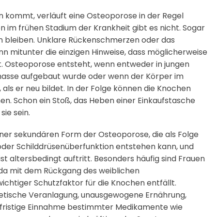
n kommt, verläuft eine Osteoporose in der Regel
 im frühen Stadium der Krankheit gibt es nicht. Sogar
n bleiben. Unklare Rückenschmerzen oder das
 mitunter die einzigen Hinweise, dass möglicherweise
. Osteoporose entsteht, wenn entweder in jungen
asse aufgebaut wurde oder wenn der Körper im
ls er neu bildet. In der Folge können die Knochen
hen. Schon ein Stoß, das Heben einer Einkaufstasche
sie sein.
ner sekundären Form der Osteoporose, die als Folge
der Schilddrüsenüberfunktion entstehen kann, und
t altersbedingt auftritt. Besonders häufig sind Frauen
da mit dem Rückgang des weiblichen
htiger Schutzfaktor für die Knochen entfällt.
enetische Veranlagung, unausgewogene Ernährung,
ngfristige Einnahme bestimmter Medikamente wie