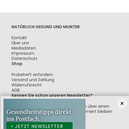
NATÜRLICH GESUND UND MUNTER
Navigation
Kontakt
überspringen
Über uns
Mediadaten
Impressum
Datenschutz
Shop
Navigation
Probeheft anfordern
überspringen
Versand und Zahlung
Widerrufsrecht
AGB
Kennen Sie schon unseren Newsletter?
Jetzt abonnieren und immer bestens über einen
Gesundheitstipps direkt
nachhaltig gesunden Lebensstil informiert bleiben
ins Postfach.
NEWSLETTER ABONNIEREN
> JETZT NEWSLETTER